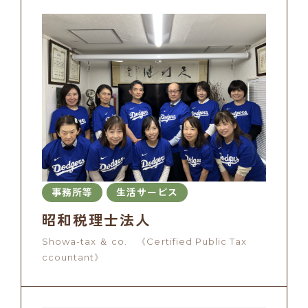
事務所等
生活サービス
昭和税理士法人
Showa-tax ＆ co. 《Certified Public Tax
ccountant》