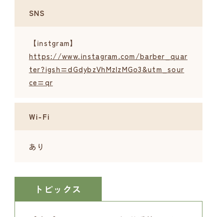
SNS
【instgram】
https://www.instagram.com/barber_quar
ter?igsh=dGdybzVhMzIzMGo3&utm_sour
ce=qr
Wi-Fi
あり
トピックス