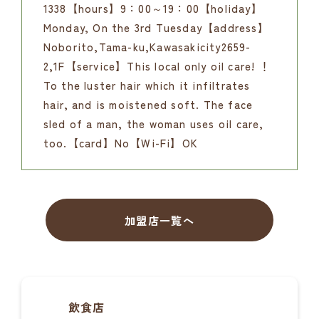
1338【hours】9：00～19：00【holiday】
Monday, On the 3rd Tuesday【address】
Noborito,Tama-ku,Kawasakicity2659-
2,1F【service】This local only oil care! ！
To the luster hair which it infiltrates
hair, and is moistened soft. The face
sled of a man, the woman uses oil care,
too.【card】No【Wi-Fi】OK
加盟店一覧へ
飲食店