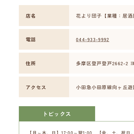
店名
花より団子【業種：居酒
電話
044-933-9992
住所
多摩区登戸登戸2662-2 
アクセス
小田急小田原線向ヶ丘遊
トピックス
【月～木、日】17:00～翌1:00 【金、土、祝日、祝