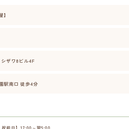
屋】
ヨシザワ8ビル4F
園駅南口 徒歩4分
前日】17:00～翌5:00