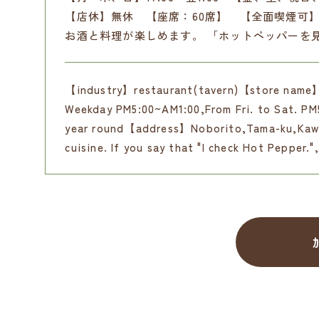
【店休】無休 【座席：60席】 【全面喫煙可
お酒と料理が楽しめます。 「ホットペッパーを
【industry】restaurant(tavern)【store nam
Weekday PM5:00~AM1:00,From Fri. to Sat. PM
year round【address】Noborito,Tama-ku,Kawas
cuisine. If you say that "I check Hot Pepper."