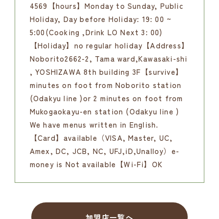
4569【hours】Monday to Sunday, Public
Holiday, Day before Holiday: 19: 00 ~
5:00(Cooking ,Drink LO Next 3: 00)
【Holiday】no regular holiday【Address】
Noborito2662-2, Tama ward,Kawasaki-shi
, YOSHIZAWA 8th building 3F【survive】
minutes on foot from Noborito station
(Odakyu line )or 2 minutes on foot from
Mukogaokayu-en station (Odakyu line )
We have menus written in English.
【Card】available（VISA, Master, UC,
Amex, DC, JCB, NC, UFJ,iD,Unalloy）e-
money is Not available【Wi-Fi】OK
加盟店一覧へ