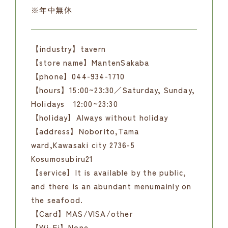
※年中無休
【industry】tavern
【store name】MantenSakaba
【phone】044-934-1710
【hours】15:00~23:30／Saturday, Sunday,
Holidays 12:00~23:30
【holiday】Always without holiday
【address】Noborito,Tama
ward,Kawasaki city 2736-5
Kosumosubiru21
【service】It is available by the public,
and there is an abundant menumainly on
the seafood.
【Card】MAS/VISA/other
【Wi-Fi】None